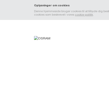
Oplysninger om cookies
Denne hjemmeside bruger cookies til at tilbyde dig beste
cookies som beskrevet i vores
cookie-politik
.